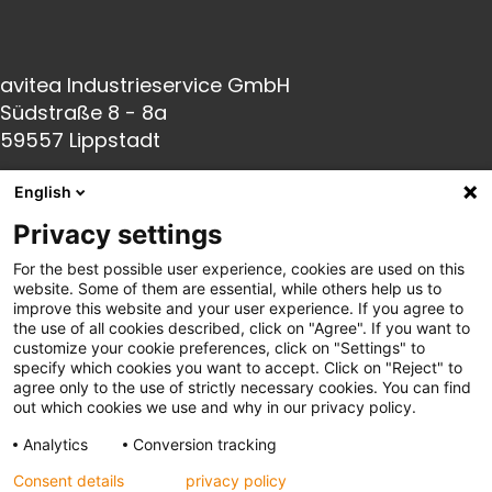
avitea Industrieservice GmbH
Südstraße 8 - 8a
59557 Lippstadt
English
Fon:
+49(0) 2941 66005-0
Privacy settings
Fax:
+49(0) 2941 66005-140
For the best possible user experience, cookies are used on this
E-Mail:
info@avitea-
industrieservice.de
website. Some of them are essential, while others help us to
improve this website and your user experience. If you agree to
the use of all cookies described, click on "Agree". If you want to
Links
customize your cookie preferences, click on "Settings" to
specify which cookies you want to accept. Click on "Reject" to
agree only to the use of strictly necessary cookies. You can find
out which cookies we use and why in our privacy policy.
Datenschutz
Analytics
Conversion tracking
Impressum
Consent details
privacy policy
AGB