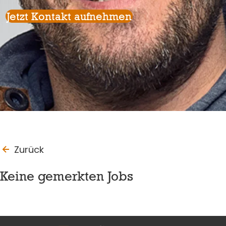
Jetzt Kontakt aufnehmen
to_last_page
Zurück
Keine gemerkten Jobs