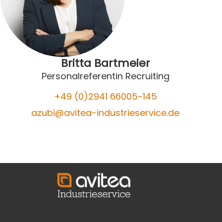
Britta Bartmeier
Personalreferentin Recruiting
+49 (0)2941
66005-145
azubi@avitea-industrieservice.de