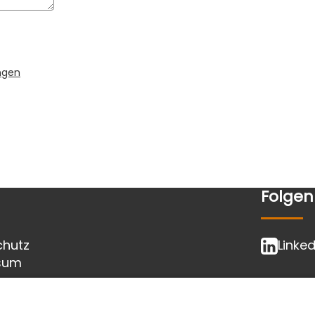
ngen
Folgen
chutz
Linked
sum