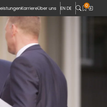
0
header.search
leistungen
Karriere
Über uns
EN
|
DE