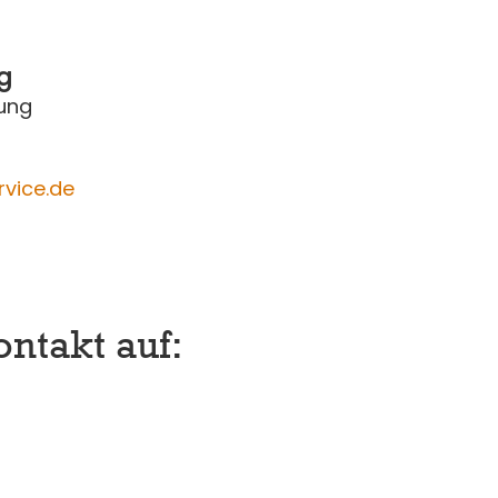
g
rung
rvice.de
ntakt auf: