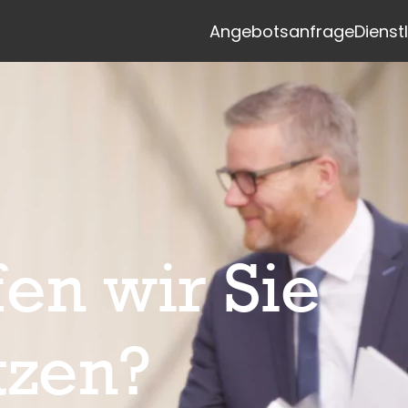
siteheader.skip_content
Angebotsanfrage
Dienst
en wir Sie
tzen?