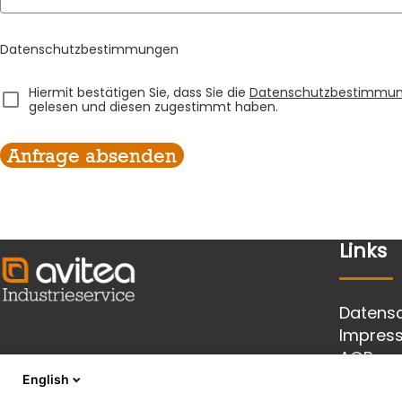
Datenschutzbestimmungen
Hiermit bestätigen Sie, dass Sie die
Datenschutzbestimmu
container_11304
gelesen und diesen zugestimmt haben.
Anfrage absenden
Links
Datens
Impres
AGB
avitea Industrieservice GmbH
English
Südstraße 8 - 8a