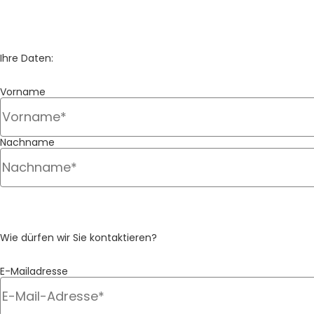
container_2451
container_2902
Ihre Daten:
Vorname
container_3413
Nachname
container_4607
Wie dürfen wir Sie kontaktieren?
E-Mailadresse
container_5020