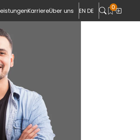
0
header.search
leistungen
Karriere
Über uns
EN
|
DE