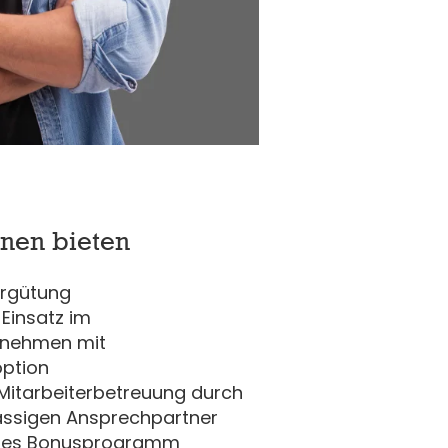
hnen bieten
ergütung
 Einsatz im
rnehmen mit
ption
 Mitarbeiterbetreuung durch
ässigen Ansprechpartner
hes Bonusprogramm