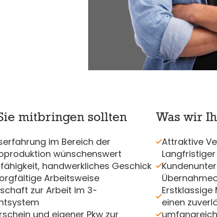
ie mitbringen sollten
Was wir I
serfahrung im Bereich der
Attraktive V
roproduktion wünschenswert
Langfristiger
ähigkeit, handwerkliches Geschick
Kundenunte
orgfältige Arbeitsweise
Übernahmeo
tschaft zur Arbeit im 3-
Erstklassige
htsystem
einen zuverl
rschein und eigener Pkw zur
umfangreic