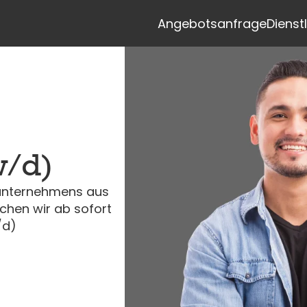
siteheader.skip_content
Angebotsanfrage
Dienst
w/d)
unternehmens aus
uchen wir ab sofort
/d)