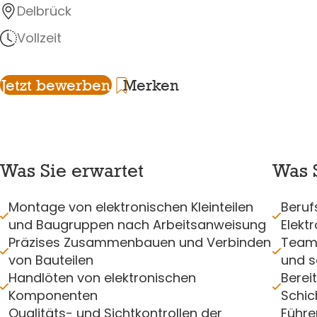
Delbrück
Vollzeit
Jetzt bewerben
Merken
Was Sie erwartet
Was S
Montage von elektronischen Kleinteilen
Beruf
und Baugruppen nach Arbeitsanweisung
Elekt
Präzises Zusammenbauen und Verbinden
Teamf
von Bauteilen
und s
Handlöten von elektronischen
Berei
Komponenten
Schic
Qualitäts- und Sichtkontrollen der
Führe