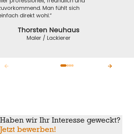
hier professionell, freundlich und
zuvorkommend. Man fühlt sich
einfach direkt wohl.“
Thorsten Neuhaus
Maler / Lackierer
Haben wir Ihr Interesse geweckt?
Jetzt bewerben!