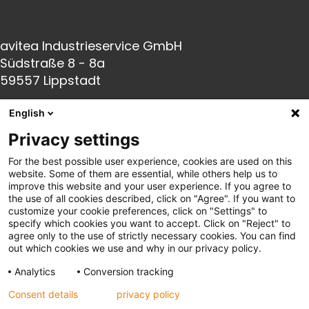
avitea Industrieservice GmbH
Südstraße 8 - 8a
59557 Lippstadt
English
Fon:
+49(0) 2941 66005-0
Privacy settings
Fax:
+49(0) 2941 66005-140
For the best possible user experience, cookies are used on this
E-Mail:
info@avitea-
industrieservice.de
website. Some of them are essential, while others help us to
improve this website and your user experience. If you agree to
the use of all cookies described, click on "Agree". If you want to
Links
customize your cookie preferences, click on "Settings" to
specify which cookies you want to accept. Click on "Reject" to
agree only to the use of strictly necessary cookies. You can find
out which cookies we use and why in our privacy policy.
Datenschutz
Analytics
Conversion tracking
Impressum
Consent details
privacy policy
AGB