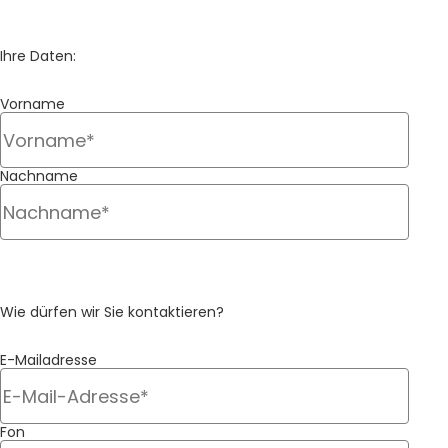
container_2904
Ihre Daten:
Vorname
container1_reinigung
Nachname
container_4609
Wie dürfen wir Sie kontaktieren?
E-Mailadresse
container2_reinigung
Fon