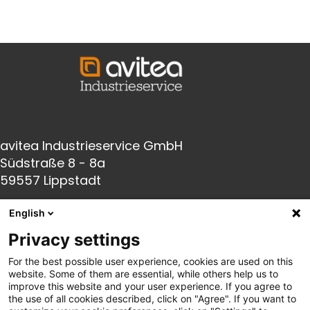
avitea Industrieservice GmbH
Südstraße 8 - 8a
59557 Lippstadt
English
Fon:
+49(0) 2941 66005-0
Privacy settings
Fax:
+49(0) 2941 66005-140
For the best possible user experience, cookies are used on this
E-Mail:
info@avitea-
industrieservice.de
website. Some of them are essential, while others help us to
improve this website and your user experience. If you agree to
the use of all cookies described, click on "Agree". If you want to