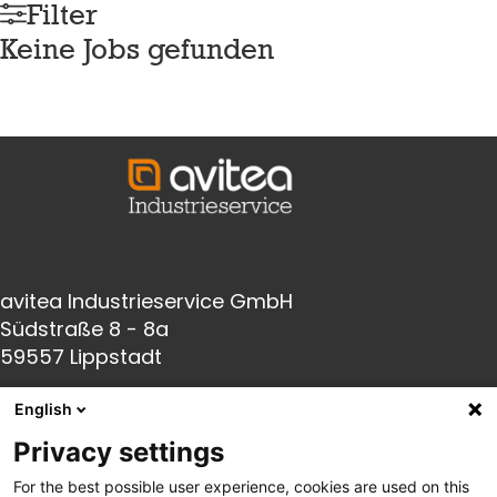
Filter
Keine Jobs gefunden
avitea Industrieservice GmbH
Südstraße 8 - 8a
59557 Lippstadt
English
Fon:
+49(0) 2941 66005-0
Privacy settings
Fax:
+49(0) 2941 66005-140
For the best possible user experience, cookies are used on this
E-Mail:
info@avitea-
industrieservice.de